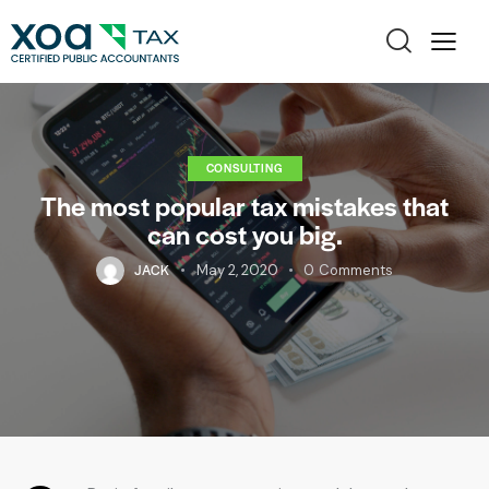
CONSULTING
The most popular tax mistakes that
can cost you big.
JACK
May 2, 2020
0
Comments