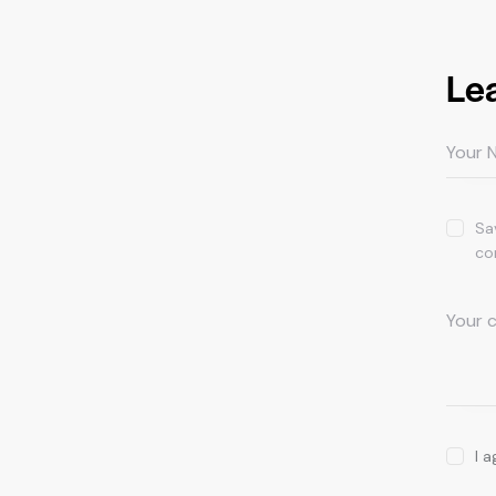
Le
Sa
co
I 