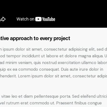
tive approach to every project
 ipsum dolor sit amet, consectetur adipisicing elit, sed 
od tempor incididunt ut labore et dolore magna aliqua. U
ad minim veniam, quis nostrud exercitation ullamco labori
iquip ex ea commodo consequat. Duis aute irure dolor in
henderit. Lorem ipsum dolor sit amet, consectetur adipi
 vitae leo et diam pellentesque porta. Sed eleifend ultric
, vel rutrum erat commodo ut. Praesent finibus congue