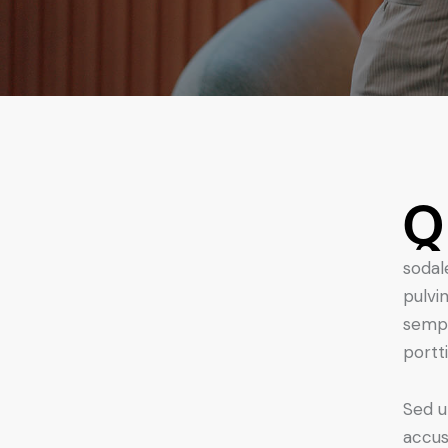
Q
sodal
pulvi
sempe
portt
Sed u
accus