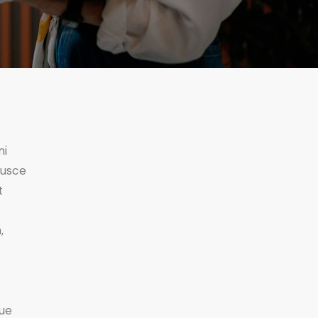
mi
Fusce
t
,
ue