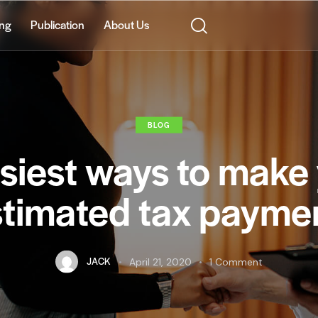
ing
Publication
About Us
BLOG
siest ways to make
timated tax payme
JACK
April 21, 2020
1
Comment