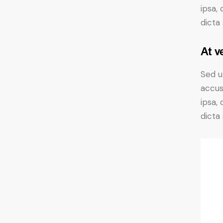
ipsa,
dicta
At v
Sed u
accus
ipsa,
dicta 