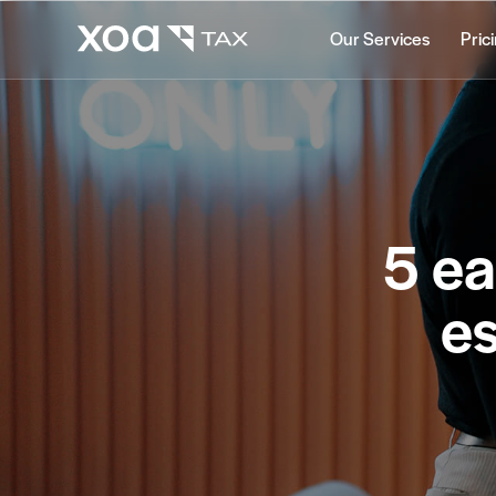
Our Services
Pric
5 ea
es