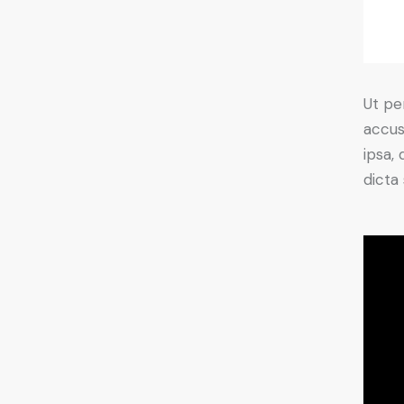
Ut pe
accus
ipsa,
dicta