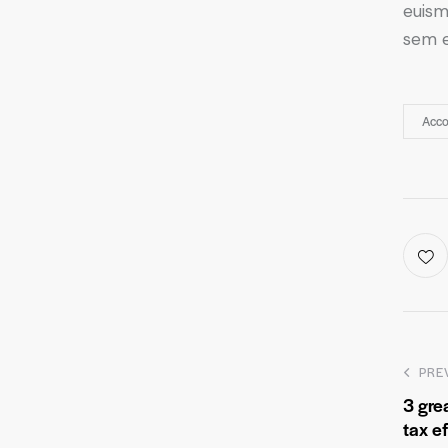
euism
sem e
Acco
PRE
3 gre
tax e