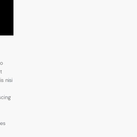
do
t
s nisi
scing
ies