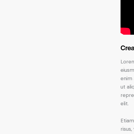
Crea
Lorem
eiusm
enim 
ut al
repre
elit.
Etiam
risus