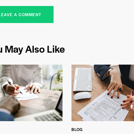
u May Also Like
BLOG