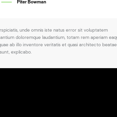
Piter Bowman
rspiciatis, unde omnis iste natus error sit voluptatem
antium doloremque laudantium, totam rem aperiam eaq
 quae ab illo inventore veritatis et quasi architecto beatae
 sunt, explicabo.